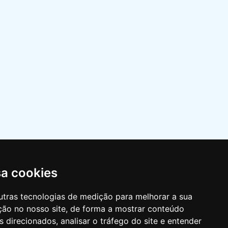
INFORMAÇÕES
Quem somos?
Missão
Política de privacidade
Horário
sa cookies
Política ambiental
Livro de reclamações
utras tecnologias de medição para melhorar a sua
ção no nosso site, de forma a mostrar conteúdo
 direcionados, analisar o tráfego do site e entender